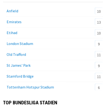
Anfield
10
Emirates
13
Etihad
10
London Stadium
9
Old Trafford
11
St James' Park
9
Stamford Bridge
11
Tottenham Hotspur Stadium
6
TOP BUNDESLIGA STADIEN