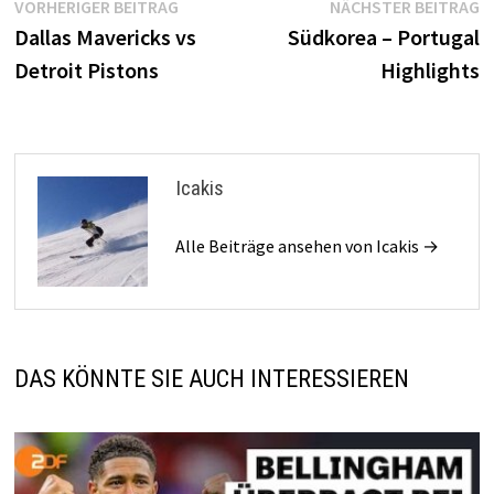
Beitragsnavigation
Vorheriger
N
VORHERIGER BEITRAG
NÄCHSTER BEITRAG
Beitrag:
B
Dallas Mavericks vs
Südkorea – Portugal
Detroit Pistons
Highlights
Icakis
Alle Beiträge ansehen von Icakis →
DAS KÖNNTE SIE AUCH INTERESSIEREN