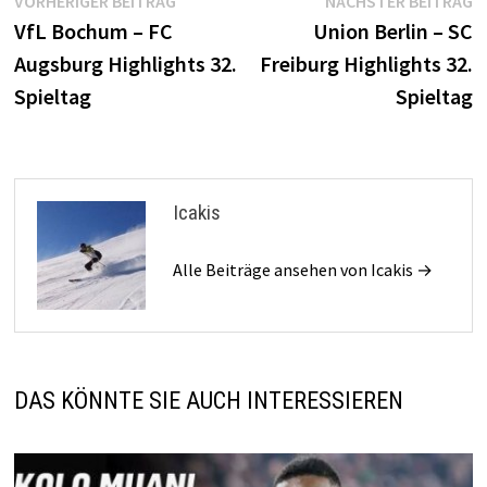
Beitragsnavigation
VORHERIGER BEITRAG
NÄCHSTER BEITRAG
Beitrag:
B
VfL Bochum – FC
Union Berlin – SC
Augsburg Highlights 32.
Freiburg Highlights 32.
Spieltag
Spieltag
Icakis
Alle Beiträge ansehen von Icakis →
DAS KÖNNTE SIE AUCH INTERESSIEREN