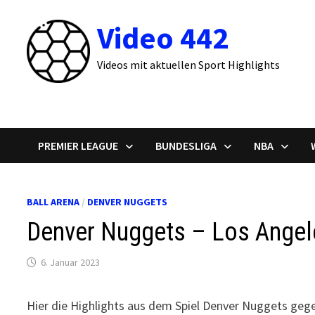
Zum
Video 442
Inhalt
springen
Videos mit aktuellen Sport Highlights
PREMIER LEAGUE
BUNDESLIGA
NBA
BALL ARENA
/
DENVER NUGGETS
Denver Nuggets – Los Angele
6. Januar 2023
Hier die Highlights aus dem Spiel Denver Nuggets gege