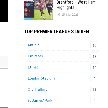
Brentford – West Ham
Highlights
15. Mai 2023
TOP PREMIER LEAGUE STADIEN
Anfield
10
Emirates
13
Etihad
10
London Stadium
9
Old Trafford
11
St James' Park
9