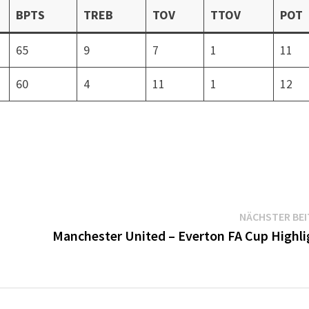
BPTS
TREB
TOV
TTOV
POT
65
9
7
1
11
60
4
11
1
12
NÄCHSTER BE
Manchester United – Everton FA Cup Highli