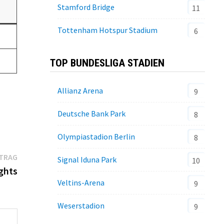
Stamford Bridge
11
Tottenham Hotspur Stadium
6
TOP BUNDESLIGA STADIEN
Allianz Arena
9
Deutsche Bank Park
8
Olympiastadion Berlin
8
Nächster
ITRAG
Signal Iduna Park
10
Beitrag:
ghts
Veltins-Arena
9
Weserstadion
9