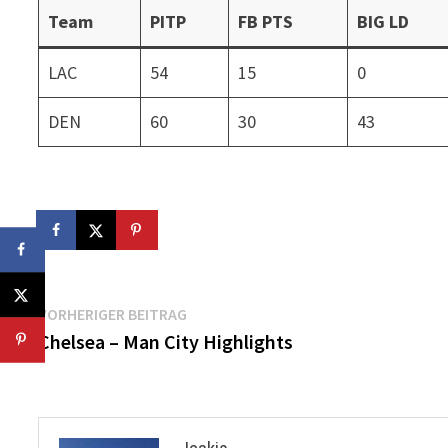
Team
PITP
FB PTS
BIG LD
LAC
54
15
0
DEN
60
30
43
Beitragsnavigation
Vorheriger
VORHERIGER BEITRAG
Beitrag:
Chelsea – Man City Highlights