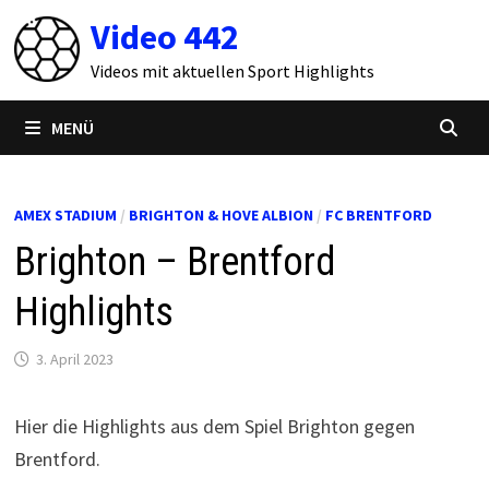
Zum
Video 442
Inhalt
springen
Videos mit aktuellen Sport Highlights
MENÜ
AMEX STADIUM
/
BRIGHTON & HOVE ALBION
/
FC BRENTFORD
Brighton – Brentford
Highlights
3. April 2023
Hier die Highlights aus dem Spiel Brighton gegen
Brentford.