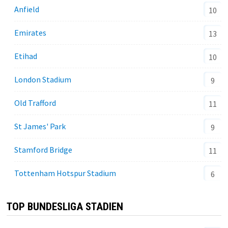
Anfield
10
Emirates
13
Etihad
10
London Stadium
9
Old Trafford
11
St James' Park
9
Stamford Bridge
11
Tottenham Hotspur Stadium
6
TOP BUNDESLIGA STADIEN