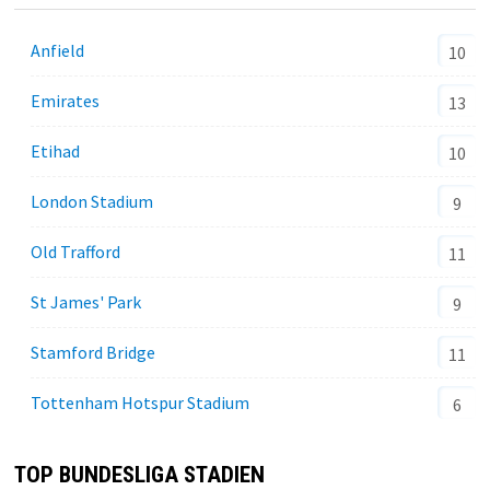
Anfield
10
Emirates
13
Etihad
10
London Stadium
9
Old Trafford
11
St James' Park
9
Stamford Bridge
11
Tottenham Hotspur Stadium
6
TOP BUNDESLIGA STADIEN