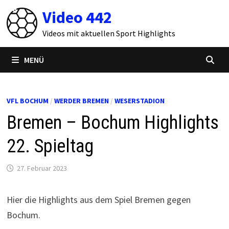
Zum
Video 442
Inhalt
springen
Videos mit aktuellen Sport Highlights
MENÜ
VFL BOCHUM
/
WERDER BREMEN
/
WESERSTADION
Bremen – Bochum Highlights
22. Spieltag
27. Februar 2023
Hier die Highlights aus dem Spiel Bremen gegen
Bochum.