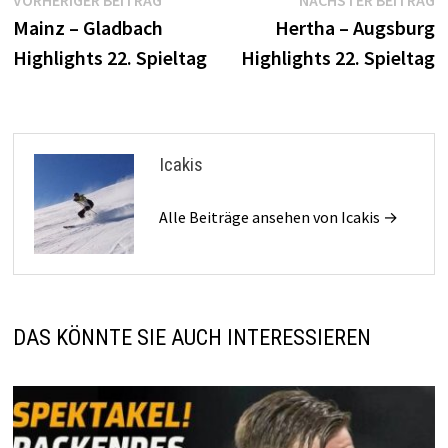
Beitragsnavigation
VORHERIGER BEITRAG
NÄCHSTER BEITRAG
Beitrag:
B
Mainz – Gladbach
Hertha – Augsburg
Highlights 22. Spieltag
Highlights 22. Spieltag
Icakis
Alle Beiträge ansehen von Icakis →
DAS KÖNNTE SIE AUCH INTERESSIEREN