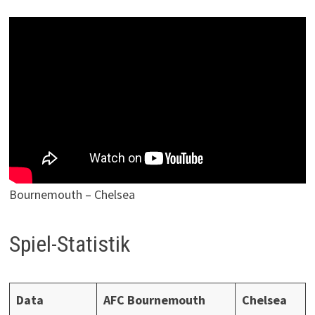
Bournemouth – Chelsea
Spiel-Statistik
Data
AFC Bournemouth
Chelsea