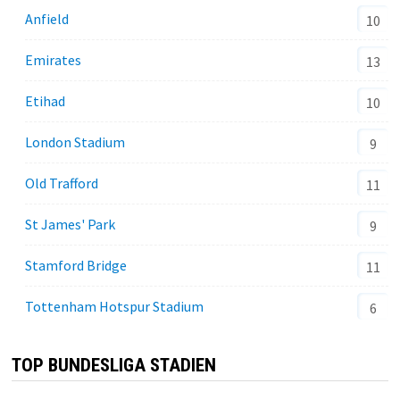
Anfield
10
Emirates
13
Etihad
10
London Stadium
9
Old Trafford
11
St James' Park
9
Stamford Bridge
11
Tottenham Hotspur Stadium
6
TOP BUNDESLIGA STADIEN