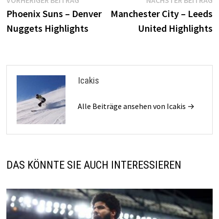
Beitragsnavigation
VORHERIGER BEITRAG
NÄCHSTER BEITRAG
Beitrag:
B
Phoenix Suns – Denver
Manchester City – Leeds
Nuggets Highlights
United Highlights
Icakis
Alle Beiträge ansehen von Icakis →
DAS KÖNNTE SIE AUCH INTERESSIEREN