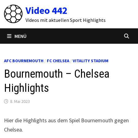
Zum
Video 442
Inhalt
springen
Videos mit aktuellen Sport Highlights
MENÜ
AFC BOURNEMOUTH
/
FC CHELSEA
/
VITALITY STADIUM
Bournemouth – Chelsea
Highlights
8. Mai 2023
Hier die Highlights aus dem Spiel Bournemouth gegen
Chelsea.