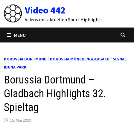
Zum
Video 442
Inhalt
springen
Videos mit aktuellen Sport Highlights
MENÜ
BORUSSIA DORTMUND
/
BORUSSIA MÖNCHENGLADBACH
/
SIGNAL
IDUNA PARK
Borussia Dortmund –
Gladbach Highlights 32.
Spieltag
15. Mai 2023