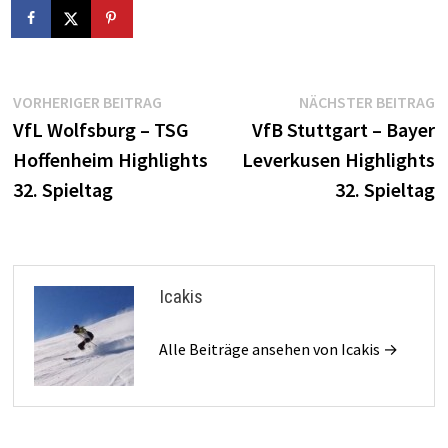
Beitragsnavigation
Vorheriger
N
VORHERIGER BEITRAG
NÄCHSTER BEITRAG
Beitrag:
B
VfL Wolfsburg – TSG
VfB Stuttgart – Bayer
Hoffenheim Highlights
Leverkusen Highlights
32. Spieltag
32. Spieltag
Icakis
Alle Beiträge ansehen von Icakis →