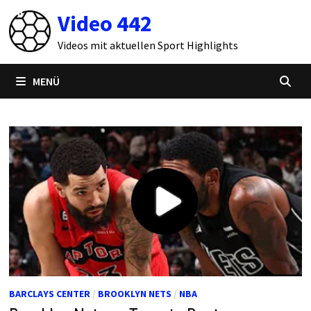
Zum
Video 442
Inhalt
springen
Videos mit aktuellen Sport Highlights
MENÜ
BARCLAYS CENTER
/
BROOKLYN NETS
/
NBA