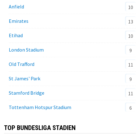
Anfield
10
Emirates
13
Etihad
10
London Stadium
9
Old Trafford
11
St James' Park
9
Stamford Bridge
11
Tottenham Hotspur Stadium
6
TOP BUNDESLIGA STADIEN