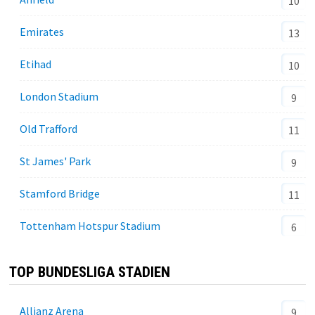
10
Emirates
13
Etihad
10
London Stadium
9
Old Trafford
11
St James' Park
9
Stamford Bridge
11
Tottenham Hotspur Stadium
6
TOP BUNDESLIGA STADIEN
Allianz Arena
9