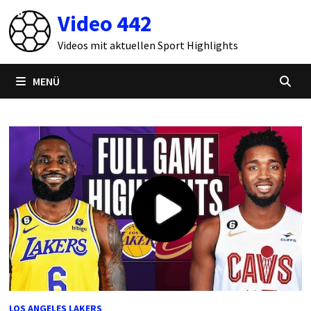
Zum
Video 442
Inhalt
springen
Videos mit aktuellen Sport Highlights
MENÜ
LOS ANGELES LAKERS